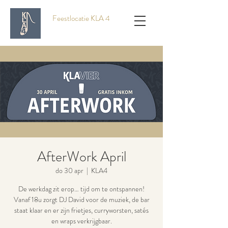
Feestlocatie KLA 4
AfterWork April
do 30 apr
  |  
KLA4
De werkdag zit erop… tijd om te ontspannen!
Vanaf 18u zorgt DJ David voor de muziek, de bar
staat klaar en er zijn frietjes, curryworsten, satés
en wraps verkrijgbaar.