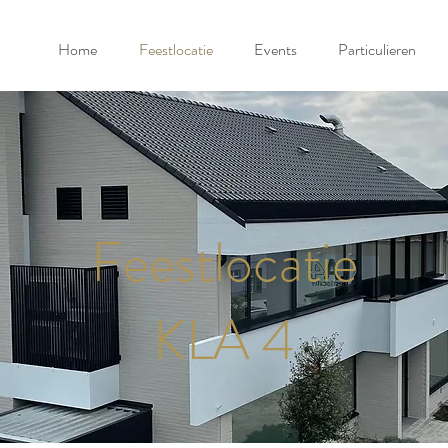
Home
Feestlocatie
Events
Particulieren
Feestlocatie
KLA 4