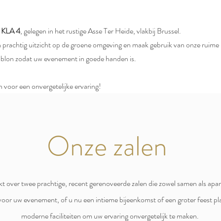
,
KLA 4
, gelegen in het rustige Asse Ter Heide, vlakbij Brussel.
 prachtig uitzicht op de groene omgeving en maak gebruik van onze ruime 
ablon zodat uw evenement in goede handen is.
 voor een onvergetelijke ervaring!
Onze zalen
kt over twee prachtige, recent gerenoveerde zalen die zowel samen als ap
it voor uw evenement, of u nu een intieme bijeenkomst of een groter feest pla
moderne faciliteiten om uw ervaring onvergetelijk te maken.