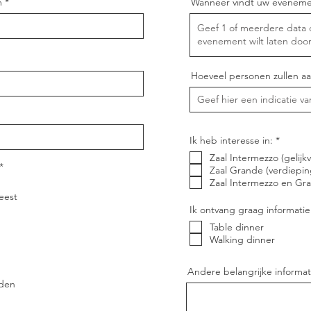
m
Wanneer vindt uw evenemen
Hoeveel personen zullen aa
V
Ik heb interesse in:
*
e
Zaal Intermezzo (gelijkv
r
V
*
e
Zaal Grande (verdiepin
e
i
Zaal Intermezzo en G
r
s
e
eest
t
i
Ik ontvang graag informatie
s
t
Table dinner
Walking dinner
Andere belangrijke informat
den