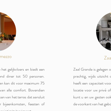
rmezzo
Zaa
 het gelijkvloers en biedt een
Zaal Grande is gelegen o
tend diner tot 50 personen.
prachtig, wijds uitzich
 dan kan dit voor maximum 75
heeft een capaciteit voo
 van alle comfort. Bovendien
locatie voor uw privé o
en van het terras dat aansluit
kunt u en uw gasten ook
r bijeenkomsten, feesten of
de voorkant van het geb
r intimiteit primeert.