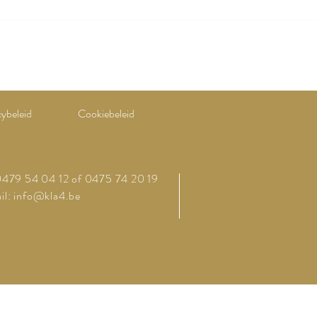
cybeleid
Cookiebeleid
 0479 54 04 12 of 0475 74 20 19
il:
info@kla4.be