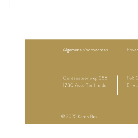
Algemene Voorwaarden
Priva
Gentsesteenweg 285
Tel:
1730 Asse Ter Heide
E-ma
© 2025 Karo's Box