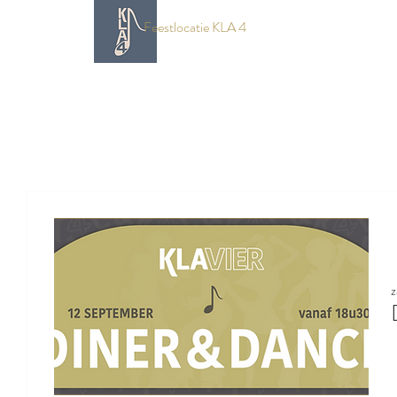
Feestlocatie KLA 4
z