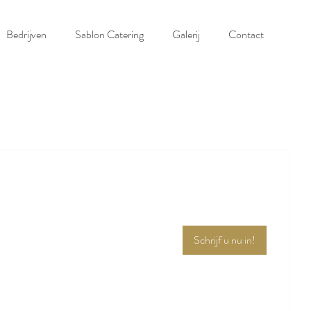
Bedrijven
Sablon Catering
Galerij
Contact
Schrijf u nu in!